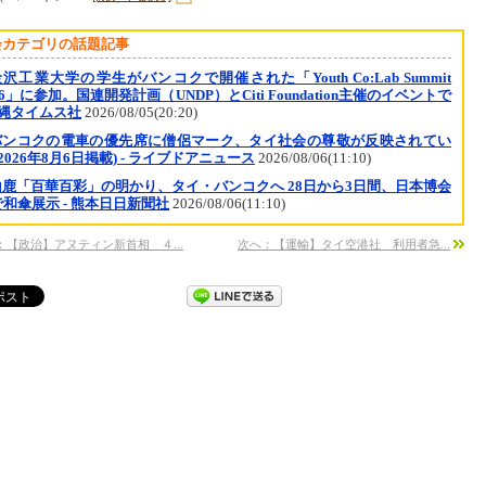
会カテゴリの話題記事
沢工業大学の学生がバンコクで開催された「Youth Co:Lab Summit
26」に参加。国連開発計画（UNDP）とCiti Foundation主催のイベントで
沖縄タイムス社
2026/08/05(20:20)
バンコクの電車の優先席に僧侶マーク、タイ社会の尊敬が反映されてい
(2026年8月6日掲載) - ライブドアニュース
2026/08/06(11:10)
山鹿「百華百彩」の明かり、タイ・バンコクへ 28日から3日間、日本博会
和傘展示 - 熊本日日新聞社
2026/08/06(11:10)
：【政治】アヌティン新首相 ４...
次へ：【運輸】タイ空港社 利用者急...