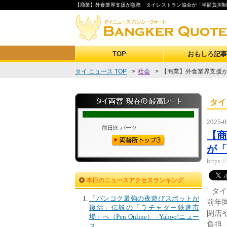
【商業】外食業界支援が急務 タイレストラン協会が「半額負担制度
TOP
おもしろ記事
タイ ニュース TOP
>
社会
>
【商業】外食業界支援が
タイ
2025-0
【
が「
https:
本日のニュースアクセスランキング
タイ
「バンコク最強の夜遊びスポットが
前年
復活」伝説の「ラチャダー鉄道市
閉店
場」へ（Pen Online） - Yahoo!ニュー
負担（
ス