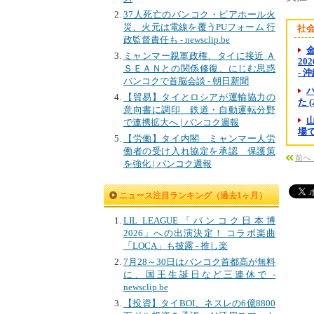
37人死亡のバンコク・ビアホール火
災、火元は電線を覆うPUフォーム 行
社
政監督責任も - newsclip.be
金
ミャンマー親軍政権、タイに接近 Ａ
20
ＳＥＡＮとの関係修復、にじむ思惑
- 
バンコクで首脳会談 - 朝日新聞
【貿易】タイとロシアが運輸協力の
た 
意向書に調印 鉄道・自動運転分野
で連携拡大へ | バンコク週報
場で
【労働】タイ内閣 ミャンマー人労
働者の受け入れ協定を承認 保護策
前へ
を強化 | バンコク週報
ニュース注目ランキング（過去1ヶ月）
LIL LEAGUE「バンコク日本博
2026」への出演決定！ コラボ楽曲
「LOCA」も披露 - 推し楽
7月28～30日はバンコク首都高が無料
に、国王生誕日など三連休で -
newsclip.be
【投資】タイBOI、ネスレの6億8800