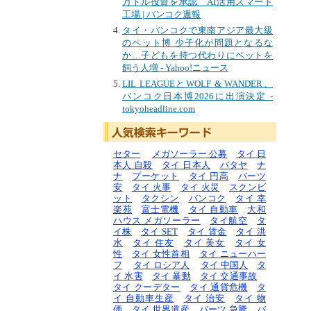
万ドル投資を承認 AI活用スマート
工場 | バンコク週報
タイ・バンコクで東南アジア最大級
のペット博 少子化が問題となるな
か…子どもを持つ代わりにペットを
飼う人増 - Yahoo!ニュース
LIL LEAGUEとWOLF & WANDER、
バンコク日本博2026に出演決定 -
tokyoheadline.com
セター
メガソーラー 公募
タイ 日
本人 自殺
タイ 日本人
パタヤ
ナ
ナ
プーケット
タイ 円高
バーツ
安
タイ 火事
タイ 火災
スクンビ
ット
タクシン
バンコク
タイ 幸
楽苑
富士電機
タイ 自動車
大和
ハウス メガソーラー
タイ航空
タ
イ株
タイ SET
タイ 賃金
タイ 洪
水
タイ 住友
タイ 美女
タイ 女
性
タイ 女性首相
タイ ニューハー
フ
タイ ロシア人
タイ 中国人
タ
イ 水害
タイ 暴動
タイ 交通事故
タイ クーデター
タイ 通貨危機
タ
イ 自動車生産
タイ 治安
タイ 物
価
タイ 世界遺産
バーツ 急騰
バ