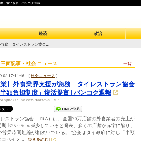
」復活提言 | バンコク週報
経済
政治
急務 タイレストラン協会...
 三面記事・社会 ニュース
一覧
9-08 17:44:46
[
社会ニュース
]
商業】外食業界支援が急務 タイレストラン協会
半額負担制度」復活提言 | バンコク週報
//bangkokshuho.com/thainews-130/
レストラン協会（TRA）は、全国70万店舗の外食業者の売上が
同期比25～50％減少していると発表。多くの店舗が赤字に陥り、
や営業時間短縮が相次いでいる。 協会はタイ政府に対し「半額
コペイメ...
[続きを読む]