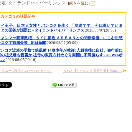
決定 タイランドハイパーリンクス
[続きを読む]
会カテゴリの話題記事
タイ王子、日本人女性とバンコクを歩く 「友達です、今口説いていま
」との回答が話題に - タイランドハイパーリンクス
2026/08/07(20:50)
ミャンマー親軍政権、タイに接近 ＡＳＥＡＮとの関係修復、にじむ思惑
コクで首脳会談 - 朝日新聞
2026/08/07(05:00)
バンコク近郊の学校で銃乱射 14歳少年が教師5人殺害後に自殺、犯行前に
の祖父母も殺害か 祖母の教育方針めぐり周囲に不満漏らす - au Webポ
タル
2026/08/07(20:16)
：グループBTSメンバーのジェイホ...
次へ：【ボクシング 前日計量】50歳の...