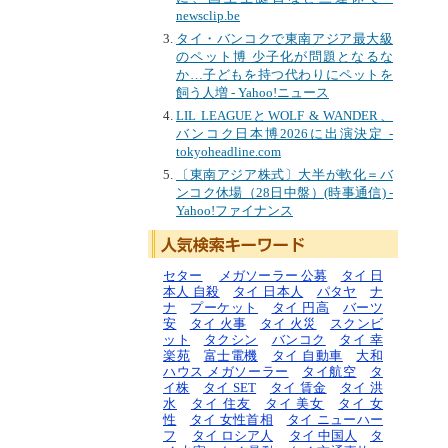
newsclip.be
タイ・バンコクで東南アジア最大級
のペット博 少子化が問題となるな
か…子どもを持つ代わりにペットを
飼う人増 - Yahoo!ニュース
LIL LEAGUEとWOLF & WANDER、
バンコク日本博2026に出演決定 -
tokyoheadline.com
〔東南アジア株式〕大半が軟化＝バ
ンコク休場（28日中盤）(時事通信) -
Yahoo!ファイナンス
セター
メガソーラー 公募
タイ 日
本人 自殺
タイ 日本人
パタヤ
ナ
ナ
プーケット
タイ 円高
バーツ
安
タイ 火事
タイ 火災
スクンビ
ット
タクシン
バンコク
タイ 幸
楽苑
富士電機
タイ 自動車
大和
ハウス メガソーラー
タイ航空
タ
イ株
タイ SET
タイ 賃金
タイ 洪
水
タイ 住友
タイ 美女
タイ 女
性
タイ 女性首相
タイ ニューハー
フ
タイ ロシア人
タイ 中国人
タ