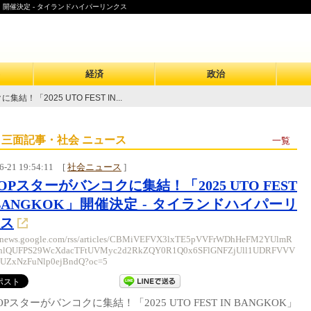
KOK」開催決定 - タイランドハイパーリンクス
経済
政治
結！「2025 UTO FEST IN...
 三面記事・社会 ニュース
一覧
6-21 19:54:11
[
社会ニュース
]
POPスターがバンコクに集結！「2025 UTO FEST
 BANGKOK」開催決定 - タイランドハイパーリ
ス
//news.google.com/rss/articles/CBMiVEFVX3lxTE5pVVFrWDhHeFM2YUlmR
hlQUFPS29WcXdacTFtUVMyc2d2RkZQY0R1Q0x6SFlGNFZjUll1UDRFVVV
bUZxNzFuNlp0ejBndQ?oc=5
POPスターがバンコクに集結！「2025 UTO FEST IN BANGKOK」