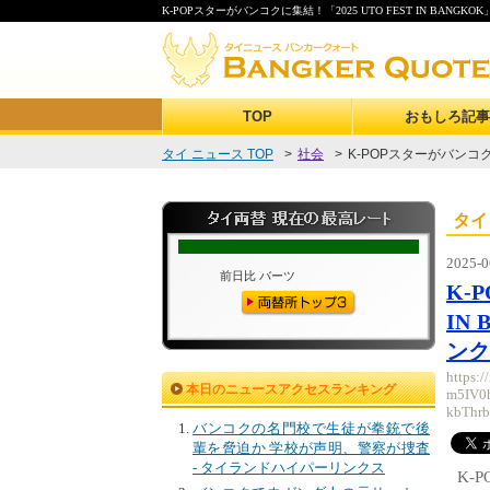
K-POPスターがバンコクに集結！「2025 UTO FEST IN BANG
TOP
おもしろ記事
タイ ニュース TOP
>
社会
>
K-POPスターがバンコクに集
タイ
2025-0
K-
IN
ンク
https:
本日のニュースアクセスランキング
m5IV0
kbThr
バンコクの名門校で生徒が拳銃で後
輩を脅迫か 学校が声明、警察が捜査
- タイランドハイパーリンクス
K-