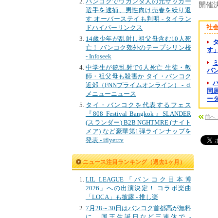
バンコクでウガンダ人の元サッカー
開催
選手を逮捕、男性向け売春を繰り返
す オーバーステイも判明 - タイラン
社
ドハイパーリンクス
14歳少年が乱射し祖父母含む10人死
亡！ バンコク郊外のテープシリン校
す
- Infoseek
中学生が銃乱射で6人死亡 生徒・教
バン
師・祖父母も殺害か タイ・バンコク
近郊（FNNプライムオンライン） - ｄ
同居
メニューニュース
ー
タイ・バンコクを代表するフェス
『808 Festival Bangkok』SLANDER
前へ
(スランダー) B2B NGHTMRE (ナイト
メア) など豪華第1弾ラインナップを
発表 - iflyer.tv
ニュース注目ランキング（過去1ヶ月）
LIL LEAGUE「バンコク日本博
2026」への出演決定！ コラボ楽曲
「LOCA」も披露 - 推し楽
7月28～30日はバンコク首都高が無料
に、国王生誕日など三連休で -