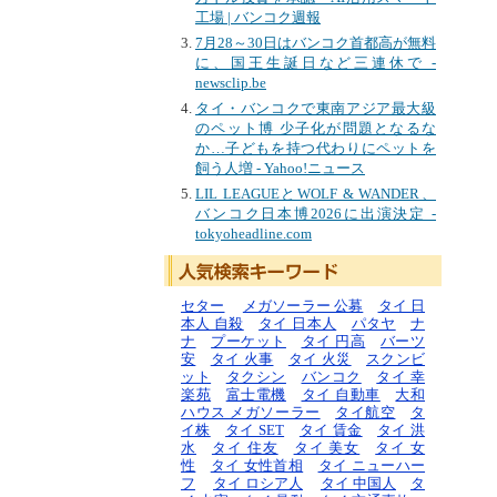
工場 | バンコク週報
7月28～30日はバンコク首都高が無料
に、国王生誕日など三連休で -
newsclip.be
タイ・バンコクで東南アジア最大級
のペット博 少子化が問題となるな
か…子どもを持つ代わりにペットを
飼う人増 - Yahoo!ニュース
LIL LEAGUEとWOLF & WANDER、
バンコク日本博2026に出演決定 -
tokyoheadline.com
セター
メガソーラー 公募
タイ 日
本人 自殺
タイ 日本人
パタヤ
ナ
ナ
プーケット
タイ 円高
バーツ
安
タイ 火事
タイ 火災
スクンビ
ット
タクシン
バンコク
タイ 幸
楽苑
富士電機
タイ 自動車
大和
ハウス メガソーラー
タイ航空
タ
イ株
タイ SET
タイ 賃金
タイ 洪
水
タイ 住友
タイ 美女
タイ 女
性
タイ 女性首相
タイ ニューハー
フ
タイ ロシア人
タイ 中国人
タ