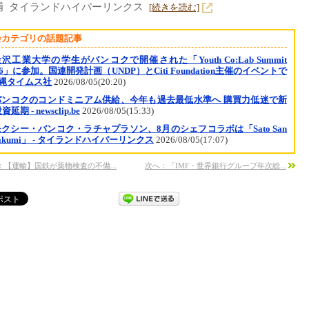
捕 タイランドハイパーリンクス
[続きを読む]
会カテゴリの話題記事
沢工業大学の学生がバンコクで開催された「Youth Co:Lab Summit
26」に参加。国連開発計画（UNDP）とCiti Foundation主催のイベントで
沖縄タイムス社
2026/08/05(20:20)
バンコクのコンドミニアム供給、今年も過去最低水準へ 購買力低迷で新
延期 - newsclip.be
2026/08/05(15:33)
モクシー・バンコク・ラチャプラソン、8月のシェフコラボは「Sato San
Takumi」 - タイランドハイパーリンクス
2026/08/05(17:07)
：【運輸】国鉄が薬物検査の不備...
次へ：「IMF・世界銀行グループ年次総...