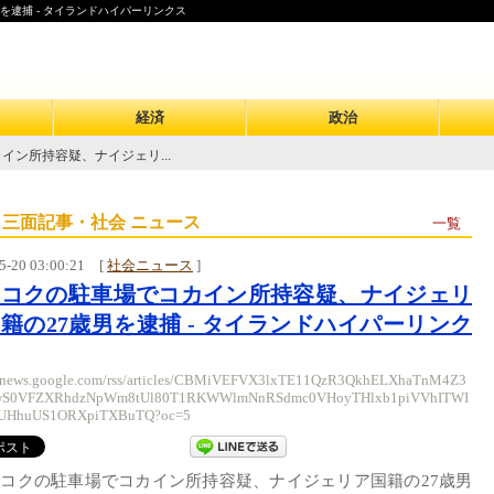
を逮捕 - タイランドハイパーリンクス
経済
政治
イン所持容疑、ナイジェリ...
 三面記事・社会 ニュース
一覧
5-20 03:00:21
[
社会ニュース
]
ンコクの駐車場でコカイン所持容疑、ナイジェリ
籍の27歳男を逮捕 - タイランドハイパーリンク
//news.google.com/rss/articles/CBMiVEFVX3lxTE11QzR3QkhELXhaTnM4Z3
wS0VFZXRhdzNpWm8tUl80T1RKWWlmNnRSdmc0VHoyTHlxb1piVVhITWI
UHhuUS1ORXpiTXBuTQ?oc=5
コクの駐車場でコカイン所持容疑、ナイジェリア国籍の27歳男