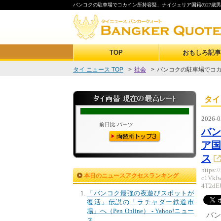
バンコクの駐車場でコカイン所持容疑、ナイジェリア国籍の27歳男
TOP
おもしろ記事
タイ ニュース TOP
>
社会
>
バンコクの駐車場でコカ
タイ
2026-0
バ
ア国
ス
https:
本日のニュースアクセスランキング
c1VkI
4T2dE
「バンコク最強の夜遊びスポットが
復活」伝説の「ラチャダー鉄道市
場」へ（Pen Online） - Yahoo!ニュー
バン
ス