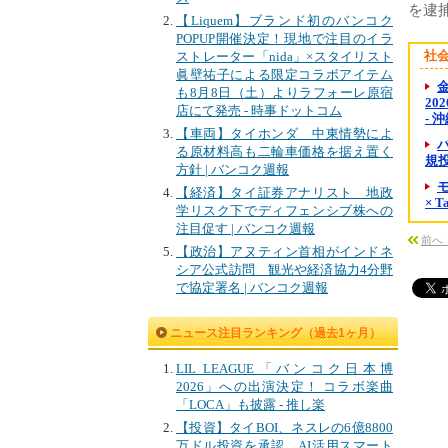
を逮
【Liquem】ブランド初のバンコク
POPUP開催決定！現地で注目のイラ
社
ストレーター「nida」×スタイリスト
眞壁祐子による限定コラボアイテム
金
も8月8日（土）よりラフォーレ原宿
20
店にて発売 - 時事ドットコム
- 
【車両】タイホンダ 中東情勢によ
る原材料高も二輪車価格を据え置く
規投資
方針 | バンコク週報
【経済】タイ証券アナリスト 地政
× 
学リスク下でディフェンシブ株への
注目促す | バンコク週報
前へ
【政治】アヌティン首相がインドネ
シア公式訪問 観光や経済協力4分野
で協定署名 | バンコク週報
ニュース注目ランキング（過去1ヶ月）
LIL LEAGUE「バンコク日本博
2026」への出演決定！ コラボ楽曲
「LOCA」も披露 - 推し楽
【投資】タイBOI、ネスレの6億8800
万ドル投資を承認 AI活用スマート