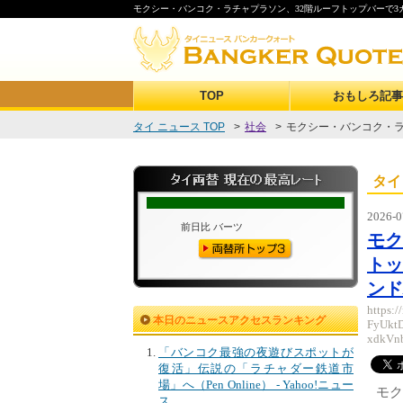
モクシー・バンコク・ラチャプラソン、32階ルーフトップバーで3
TOP
おもしろ記事
タイ ニュース TOP
>
社会
>
モクシー・バンコク・ラチ
タイ
2026-0
モク
トッ
ンド
https:
本日のニュースアクセスランキング
FyUkt
xdkVn
「バンコク最強の夜遊びスポットが
復活」伝説の「ラチャダー鉄道市
場」へ（Pen Online） - Yahoo!ニュー
モク
ス