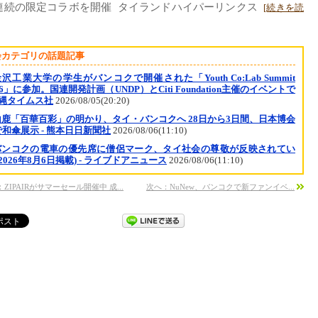
連続の限定コラボを開催 タイランドハイパーリンクス
[続きを読
会カテゴリの話題記事
沢工業大学の学生がバンコクで開催された「Youth Co:Lab Summit
26」に参加。国連開発計画（UNDP）とCiti Foundation主催のイベントで
沖縄タイムス社
2026/08/05(20:20)
山鹿「百華百彩」の明かり、タイ・バンコクへ 28日から3日間、日本博会
和傘展示 - 熊本日日新聞社
2026/08/06(11:10)
バンコクの電車の優先席に僧侶マーク、タイ社会の尊敬が反映されてい
(2026年8月6日掲載) - ライブドアニュース
2026/08/06(11:10)
ZIPAIRがサマーセール開催中 成...
次へ：NuNew、バンコクで新ファンイベ...