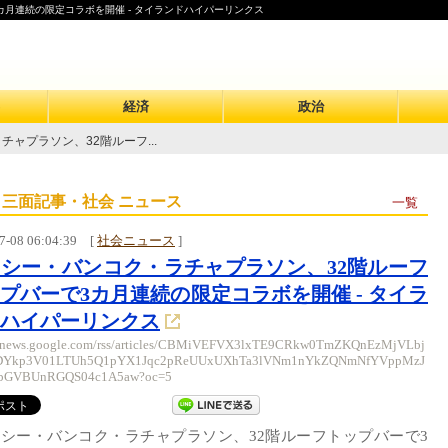
カ月連続の限定コラボを開催 - タイランドハイパーリンクス
経済
政治
ャプラソン、32階ルーフ...
 三面記事・社会 ニュース
一覧
7-08 06:04:39
[
社会ニュース
]
シー・バンコク・ラチャプラソン、32階ルーフ
プバーで3カ月連続の限定コラボを開催 - タイラ
ハイパーリンクス
//news.google.com/rss/articles/CBMiVEFVX3lxTE9CRkw0TmZKQnEzMjVLbj
DYkp3V01LTUh5Q1pYX1Jqc2pReUUxUXhTa3lVNm1nYkZQNmNfYVppMzJ
bGVBUnRGQS04c1A5aw?oc=5
シー・バンコク・ラチャプラソン、32階ルーフトップバーで3