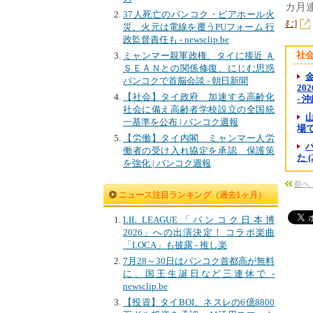
カ月
37人死亡のバンコク・ビアホール火
む]
災、火元は電線を覆うPUフォーム 行
政監督責任も - newsclip.be
社
ミャンマー親軍政権、タイに接近 Ａ
ＳＥＡＮとの関係修復、にじむ思惑
金
バンコクで首脳会談 - 朝日新聞
20
【社会】タイ政府 加速する高齢化
- 
社会に備え高齢者学校設立の全国統
一基準を公布 | バンコク週報
場で
【労働】タイ内閣 ミャンマー人労
働者の受け入れ協定を承認 保護策
た 
を強化 | バンコク週報
前へ：
ニュース注目ランキング（過去1ヶ月）
LIL LEAGUE「バンコク日本博
2026」への出演決定！ コラボ楽曲
「LOCA」も披露 - 推し楽
7月28～30日はバンコク首都高が無料
に、国王生誕日など三連休で -
newsclip.be
【投資】タイBOI、ネスレの6億8800