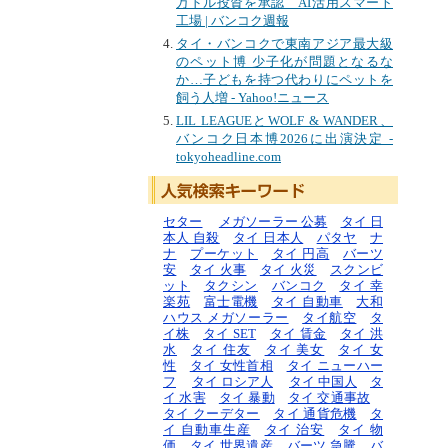
万ドル投資を承認 AI活用スマート
工場 | バンコク週報
タイ・バンコクで東南アジア最大級
のペット博 少子化が問題となるな
か…子どもを持つ代わりにペットを
飼う人増 - Yahoo!ニュース
LIL LEAGUEとWOLF & WANDER、
バンコク日本博2026に出演決定 -
tokyoheadline.com
セター
メガソーラー 公募
タイ 日
本人 自殺
タイ 日本人
パタヤ
ナ
ナ
プーケット
タイ 円高
バーツ
安
タイ 火事
タイ 火災
スクンビ
ット
タクシン
バンコク
タイ 幸
楽苑
富士電機
タイ 自動車
大和
ハウス メガソーラー
タイ航空
タ
イ株
タイ SET
タイ 賃金
タイ 洪
水
タイ 住友
タイ 美女
タイ 女
性
タイ 女性首相
タイ ニューハー
フ
タイ ロシア人
タイ 中国人
タ
イ 水害
タイ 暴動
タイ 交通事故
タイ クーデター
タイ 通貨危機
タ
イ 自動車生産
タイ 治安
タイ 物
価
タイ 世界遺産
バーツ 急騰
バ