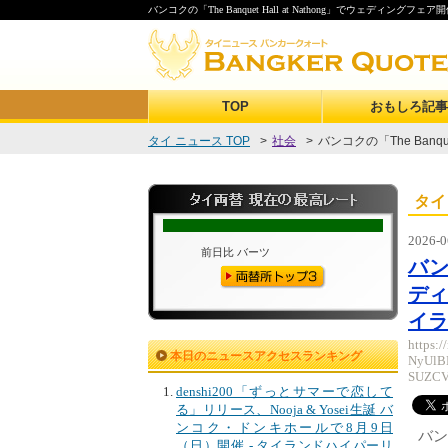
バンコクの「The Banquet Hall at Nathong」でウェディ
TOP
おもしろ記事
タイ ニュース TOP
>
社会
>
バンコクの「The Banquet 
タイ
2026-0
バンコ
ディ
イラ
https:
本日のニュースアクセスランキング
NyUl
SUZCV
denshi200「ずっとサマーで恋して
る」リリース、Nooja & Yosei生誕 バ
ンコク・ドンキホールで8月9日
バン
（日）開催 - タイランドハイパーリ