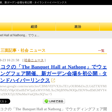
ングフェア開催、新ガーデン会場を初公開 - タイランドハイパーリンクス
経済
政治
Hall at Nathong」でウェ...
 三面記事・社会 ニュース
一覧
6-23 16:21:58
[
社会ニュース
]
クの「The Banquet Hall at Nathong」でウェ
ングフェア開催、新ガーデン会場を初公開 - タ
ンドハイパーリンクス
//news.google.com/rss/articles/CBMiVEFVX3lxTE1yOURMd3o2LUdZTXlYMl
BFb0ZzVHpOZmlBZW5jaExMVlVMLXo2MjBNNnNOQnJXOV9odDdGMVY4
zZDOU5jUXNnMmVmQ3hxSQ?oc=5
コクの「The Banquet Hall at Nathong」でウェディングフェア開