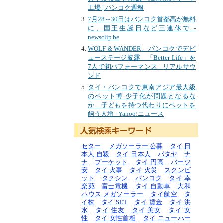
工場 | バンコク週報
7月28～30日はバンコク首都高が無料
に、国王生誕日など三連休で -
newsclip.be
WOLF & WANDER、バンコクでデビ
ューステージ披露 「Better Life」を
7人で初パフォーマンス - リアルサウ
ンド
タイ・バンコクで東南アジア最大級
のペット博 少子化が問題となるな
か…子どもを持つ代わりにペットを
飼う人増 - Yahoo!ニュース
セター
メガソーラー 公募
タイ 日
本人 自殺
タイ 日本人
パタヤ
ナ
ナ
プーケット
タイ 円高
バーツ
安
タイ 火事
タイ 火災
スクンビ
ット
タクシン
バンコク
タイ 幸
楽苑
富士電機
タイ 自動車
大和
ハウス メガソーラー
タイ航空
タ
イ株
タイ SET
タイ 賃金
タイ 洪
水
タイ 住友
タイ 美女
タイ 女
性
タイ 女性首相
タイ ニューハー