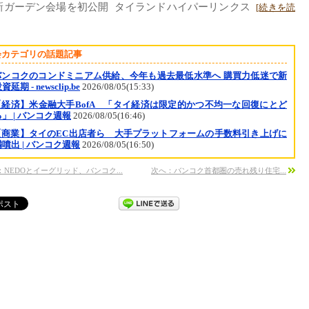
新ガーデン会場を初公開 タイランドハイパーリンクス
[続きを読
会カテゴリの話題記事
バンコクのコンドミニアム供給、今年も過去最低水準へ 購買力低迷で新
延期 - newsclip.be
2026/08/05(15:33)
【経済】米金融大手BofA 「タイ経済は限定的かつ不均一な回復にとど
」 | バンコク週報
2026/08/05(16:46)
【商業】タイのEC出店者ら 大手プラットフォームの手数料引き上げに
噴出 | バンコク週報
2026/08/05(16:50)
：NEDOとイーグリッド、バンコク...
次へ：バンコク首都圏の売れ残り住宅...