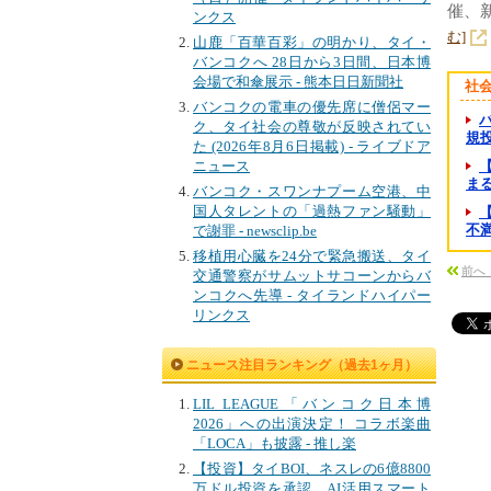
催、
ンクス
む]
山鹿「百華百彩」の明かり、タイ・
バンコクへ 28日から3日間、日本博
会場で和傘展示 - 熊本日日新聞社
社
バンコクの電車の優先席に僧侶マー
ク、タイ社会の尊敬が反映されてい
規投資
た (2026年8月6日掲載) - ライブドア
ニュース
まる
バンコク・スワンナプーム空港、中
国人タレントの「過熱ファン騒動」
不満
で謝罪 - newsclip.be
移植用心臓を24分で緊急搬送、タイ
前へ
交通警察がサムットサコーンからバ
ンコクへ先導 - タイランドハイパー
リンクス
ニュース注目ランキング（過去1ヶ月）
LIL LEAGUE「バンコク日本博
2026」への出演決定！ コラボ楽曲
「LOCA」も披露 - 推し楽
【投資】タイBOI、ネスレの6億8800
万ドル投資を承認 AI活用スマート