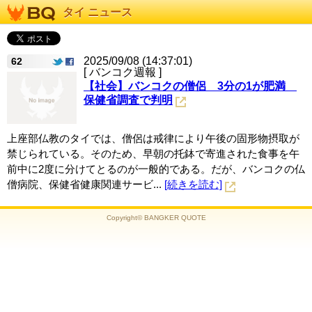
タイ ニュース
2025/09/08 (14:37:01)
62
[ バンコク週報 ]
【社会】バンコクの僧侶 3分の1が肥満
保健省調査で判明
上座部仏教のタイでは、僧侶は戒律により午後の固形物摂取が
禁じられている。そのため、早朝の托鉢で寄進された食事を午
前中に2度に分けてとるのが一般的である。だが、バンコクの仏
僧病院、保健省健康関連サービ...
[続きを読む]
Copyright© BANGKER QUOTE