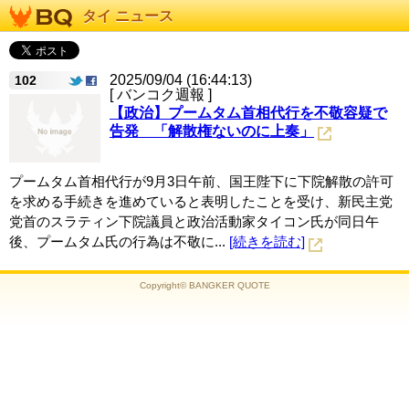
タイ ニュース
2025/09/04 (16:44:13)
102
[ バンコク週報 ]
【政治】プームタム首相代行を不敬容疑で
告発 「解散権ないのに上奏」
プームタム首相代行が9月3日午前、国王陛下に下院解散の許可
を求める手続きを進めていると表明したことを受け、新民主党
党首のスラティン下院議員と政治活動家タイコン氏が同日午
後、プームタム氏の行為は不敬に...
[続きを読む]
Copyright© BANGKER QUOTE